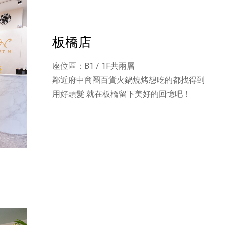
板橋店
座位區：B1 / 1F共兩層
鄰近府中商圈百貨火鍋燒烤想吃的都找得到
用好頭髮 就在板橋留下美好的回憶吧！