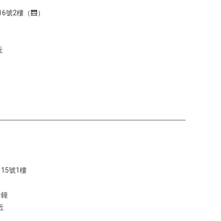
6號2樓（🛗）
近
15號1樓
分鐘
近