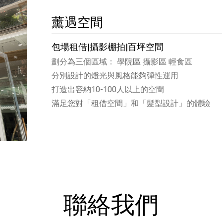
薰遇空間
包場租借|攝影棚拍|百坪空間
劃分為三個區域： 學院區 攝影區 輕食區
分別設計的燈光與風格能夠彈性運用
打造出容納10-100人以上的空間
滿足您對「租借空間」和「髮型設計」的體驗
聯絡我們