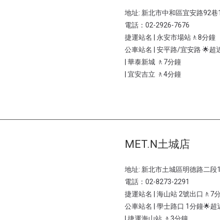
地址: 新北市中和區宜安路92巷1
電話：02-2926-7676
捷運站名 | 永安市場站🚶8分鐘
公車站名 | 安平路/宜安路 🌟超
| 華泰新城 🚶7分鐘
| 宜安吉立 🚶4分鐘
MET.N土城店
地址: 新北市土城區明德路二段1
電話：02-8273-2291
捷運站名 | 海山站 2號出口🚶7
公車站名 | 學士路口 1分鐘🌟超
| 捷運海山站 🚶3分鐘