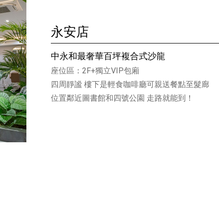
永安店
中永和最奢華百坪複合式沙龍
座位區：2F+獨立VIP包廂
四周靜謐 樓下是輕食咖啡廳可親送餐點至髮廊
位置鄰近圖書館和四號公園 走路就能到！