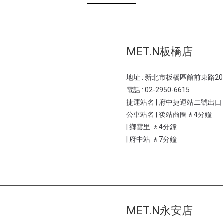
MET.N板橋店
地址 : 新北市板橋區館前東路2
電話 : 02-2950-6615
捷運站名 | 府中捷運站二號出口
公車站名 | 後站商圈🚶4分鐘
| 鄉雲里 🚶4分鐘
| 府中站 🚶7分鐘
MET.N永安店